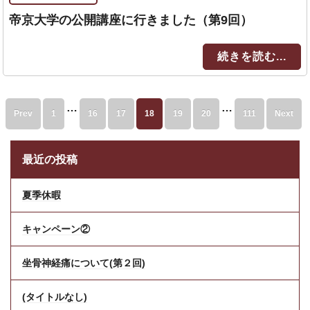
帝京大学の公開講座に行きました（第9回）
続きを読む...
…
…
Prev
1
16
17
18
19
20
111
Next
最近の投稿
夏季休暇
キャンペーン②
坐骨神経痛について(第２回)
(タイトルなし)