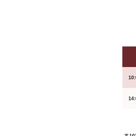
10
14
〒10