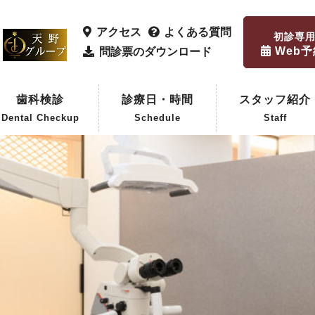
アクセス
よくある質問
初診専
Web
問診票のダウンロード
歯科検診
診療日・時間
スタッフ紹介
Dental Checkup
Schedule
Staff
歯科検診
企業歯科検診