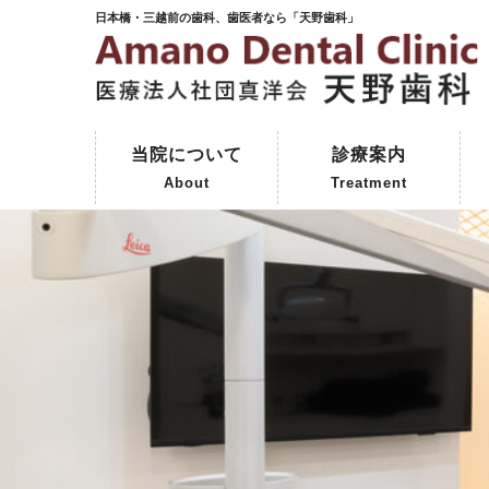
日本橋・三越前の歯科、歯医者なら「天野歯科」
当院について
診療案内
About
Treatment
ご挨拶
初めて来院される方へ
院内紹介
天野歯科の歴史
一般歯科
予防歯科
審美歯科
インプラント
保険外治療
コーヌスクローネ義歯