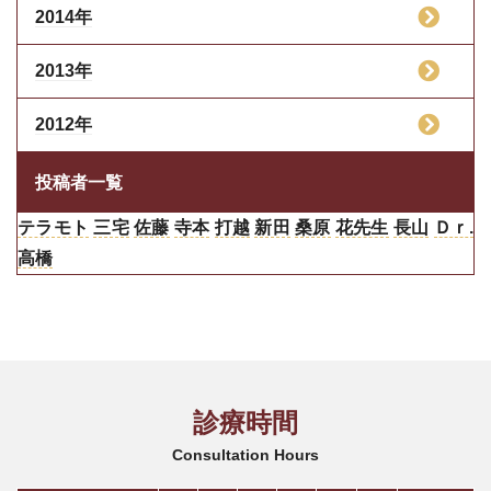
2014年
2013年
2012年
投稿者一覧
テラモト
三宅
佐藤
寺本
打越
新田
桑原
花先生
長山
Ｄｒ.
高橋
診療時間
Consultation Hours