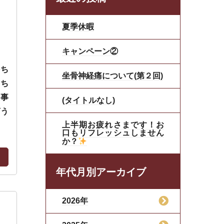
夏季休暇
キャンペーン②
持ち
坐骨神経痛について(第２回)
ろち
た事
(タイトルなし)
言う
上半期お疲れさまです！お
口もリフレッシュしません
か？
年代月別アーカイブ
2026年