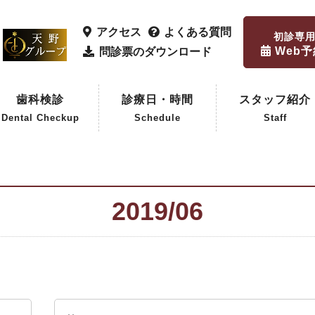
アクセス
よくある質問
初診専
Web
問診票のダウンロード
歯科検診
診療日・時間
スタッフ紹介
Dental Checkup
Schedule
Staff
歯科検診
企業歯科検診
2019/06