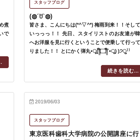
スタッフブログ
(◍´ꇴ`◍)
め煮
皆さま、こんにちは(*^▽^*) 梅雨到来！！そし
いで
いっっっ！！ 先日、スタイリストのお友達が
へお洋服を見に行くということで便乗して行っ
りました！！ とにかく弾丸•ू(༎ຶ۝༎ຶ`•ू) )੭ु⁾⁾
.
続きを読む...
2019/06/03
スタッフブログ
東京医科歯科大学病院の公開講座に行