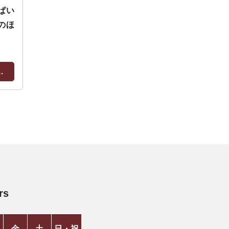
ぱい
のほ
.
rs
金
土
日・祝