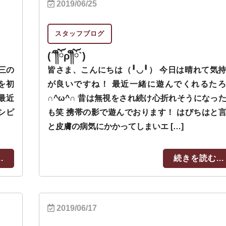
2019/06/25
スタッフブログ
(´༎ຶོρ༎ຶོ`)
三の
皆さま、こんにちは（╹◡╹） 今日は晴れて気
を初
が良いですね！ 最近一緒に遊んでくれるた
最近
∩^ω^∩ 昔は無視をされ続け心折れそうになっ
シピ
も笑 携帯の影で遊んでおります！ はびちはと
と皮膚の病気にかかってしまいエ […]
.
続きを読む...
2019/06/17