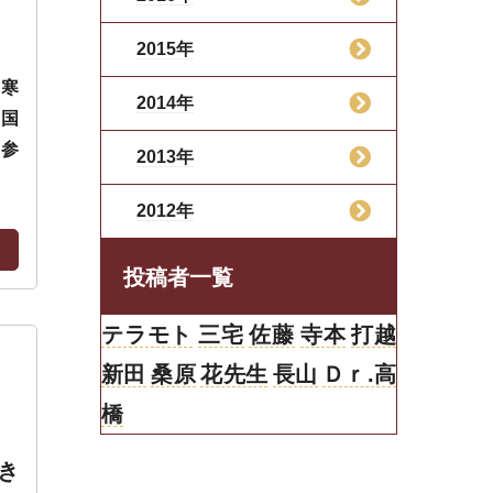
2015年
て寒
2014年
韓国
て参
2013年
2012年
投稿者一覧
テラモト
三宅
佐藤
寺本
打越
新田
桑原
花先生
長山
Ｄｒ.高
橋
き