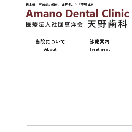
日本橋・三越前の歯科、歯医者なら「天野歯科」
当院について
診療案内
About
Treatment
ご挨拶
初めて来院される方へ
院内紹介
天野歯科の歴史
一般歯科
予防歯科
審美歯科
インプラント
保険外治療
コーヌスクローネ義歯