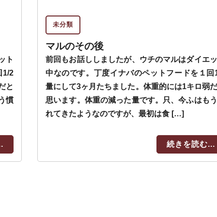
未分類
マルのその後
ット
前回もお話ししましたが、ウチのマルはダイエ
/2
中なのです。丁度イナバのペットフードを１回1
だと
量にして3ヶ月たちました。体重的には1キロ弱
う慣
思います。体重の減った量です。只、今ふはも
れてきたようなのですが、最初は食 […]
.
続きを読む...