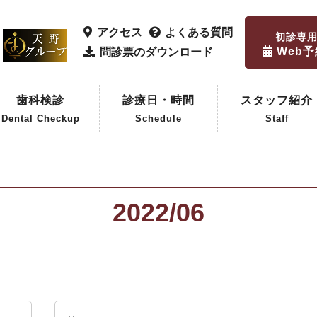
アクセス
よくある質問
初診専
Web
問診票のダウンロード
歯科検診
診療日・時間
スタッフ紹介
Dental Checkup
Schedule
Staff
歯科検診
企業歯科検診
2022/06