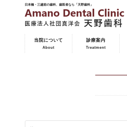
日本橋・三越前の歯科、歯医者なら「天野歯科」
当院について
診療案内
About
Treatment
ご挨拶
初めて来院される方へ
院内紹介
天野歯科の歴史
一般歯科
予防歯科
審美歯科
インプラント
保険外治療
コーヌスクローネ義歯