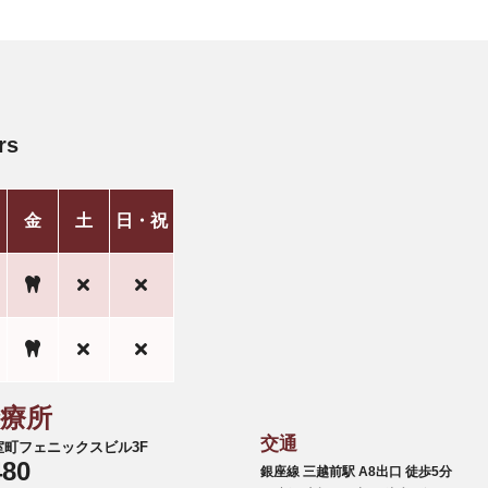
rs
金
土
日・祝
診療所
交通
6 室町フェニックスビル3F
480
銀座線 三越前駅 A8出口 徒歩5分