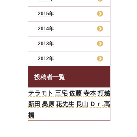
2015年
2014年
2013年
2012年
投稿者一覧
テラモト
三宅
佐藤
寺本
打越
新田
桑原
花先生
長山
Ｄｒ.高
橋