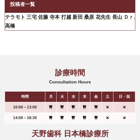
投稿者一覧
テラモト
三宅
佐藤
寺本
打越
新田
桑原
花先生
長山
Ｄｒ.
高橋
診療時間
Consultation Hours
時間
月
火
水
木
金
土
日・祝
10:00－13:00
14:00－18:30
天野歯科 日本橋診療所