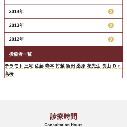
2014年
2013年
2012年
投稿者一覧
テラモト
三宅
佐藤
寺本
打越
新田
桑原
花先生
長山
Ｄｒ.
高橋
診療時間
Consultation Hours