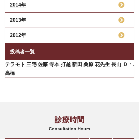
2014年
2013年
2012年
投稿者一覧
テラモト
三宅
佐藤
寺本
打越
新田
桑原
花先生
長山
Ｄｒ.
高橋
診療時間
Consultation Hours