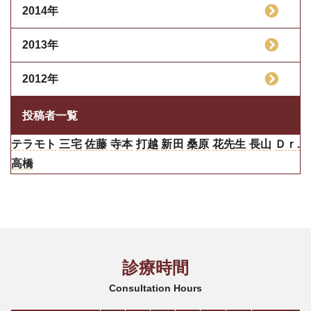
2014年
2013年
2012年
投稿者一覧
テラモト
三宅
佐藤
寺本
打越
新田
桑原
花先生
長山
Ｄｒ.
高橋
診療時間
Consultation Hours