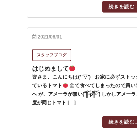
続きを読む..
2021/06/01
スタッフブログ
はじめまして
皆さま、こんにちは(*’▽’) お家に必ずストッ
ているトマト
全て食べてしまったので買い
へ が、アメーラが無い(´༎ຶོρ༎ຶོ`) しかしアメー
度が同じトマト […]
続きを読む..