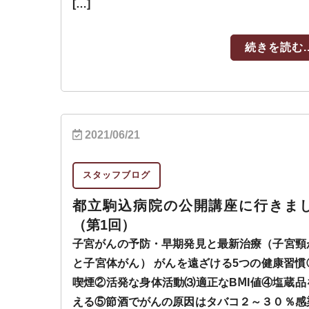
[…]
続きを読む..
2021/06/21
スタッフブログ
都立駒込病院の公開講座に行きま
（第1回）
子宮がんの予防・早期発見と最新治療（子宮頸
と子宮体がん） がんを遠ざける5つの健康習慣
喫煙②活発な身体活動⑶適正なBⅯI値④塩蔵品
える⑤節酒でがんの原因はタバコ２～３０％感