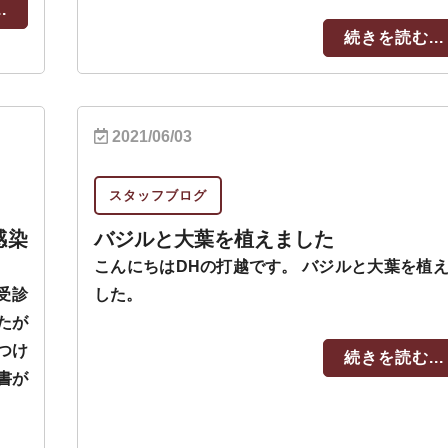
.
続きを読む...
2021/06/03
スタッフブログ
感染
バジルと大葉を植えました
こんにちはDHの打越です。 バジルと大葉を植
受診
した。
たが
つけ
続きを読む...
書が