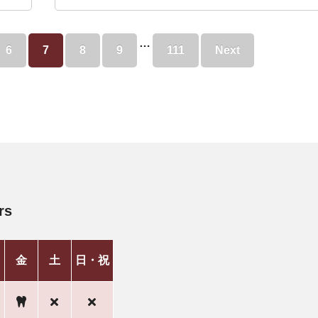
…
6
7
8
9
111
Next
rs
金
土
日・祝