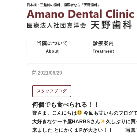
日本橋・三越前の歯科、歯医者なら「天野歯科」
当院について
診療案内
About
Treatment
ご挨拶
初めて来院される方へ
院内紹介
天野歯科の歴史
一般歯科
予防歯科
審美歯科
インプラント
保険外治療
コーヌスクローネ義歯
2021/06/29
スタッフブログ
何個でも食べられる！！
皆さま、こんにちは
今回も甘いものブログ
大好きなケーキ屋HARBSさん
久しぶりに買
来ました とにかく１Pが大きい！！ 写真