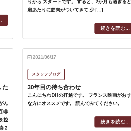
りから スタートです。 すると、2か月も過ぎる
肩あたりに筋肉がついてきて 少 […]
.
続きを読む...
2021/06/17
スタッフブログ
した
30年目の待ち合わせ
こんにちわDHの打越です。 フランス映画がお
がん
な方にオススメです。 読んでみてください。
①非
を控
続きを読む...
染２