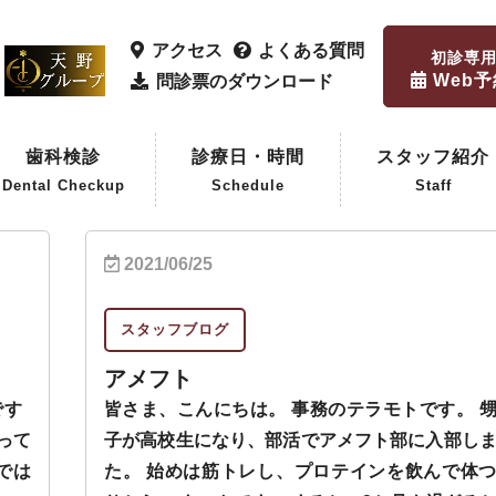
アクセス
よくある質問
初診専
Web
問診票のダウンロード
歯科検診
診療日・時間
スタッフ紹介
Dental Checkup
Schedule
Staff
歯科検診
企業歯科検診
2021/06/25
スタッフブログ
アメフト
です
皆さま、こんにちは。 事務のテラモトです。 
って
子が高校生になり、部活でアメフト部に入部し
では
た。 始めは筋トレし、プロテインを飲んで体