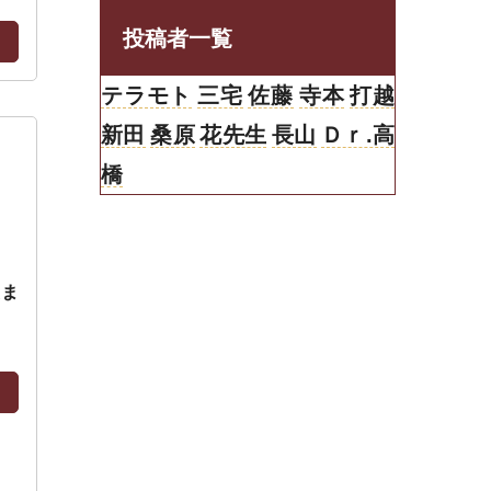
投稿者一覧
テラモト
三宅
佐藤
寺本
打越
新田
桑原
花先生
長山
Ｄｒ.高
橋
えま