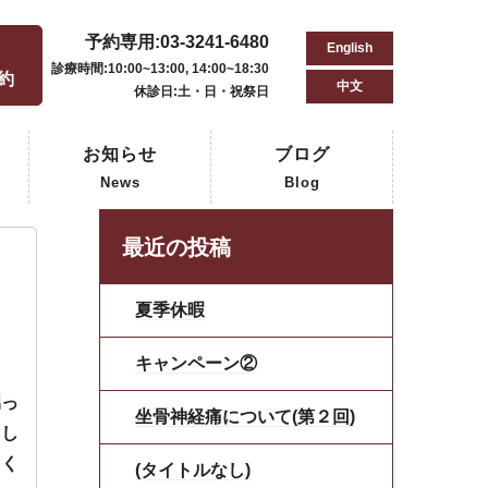
予約専用:03-3241-6480
English
用
診療時間:10:00~13:00, 14:00~18:30
予約
中文
休診日:土・日・祝祭日
お知らせ
ブログ
News
Blog
最近の投稿
夏季休暇
キャンペーン②
甥っ
坐骨神経痛について(第２回)
まし
つく
(タイトルなし)