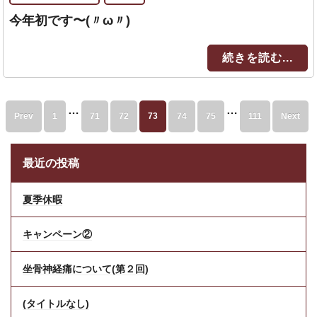
今年初です〜(〃ω〃)
続きを読む...
…
…
Prev
1
71
72
73
74
75
111
Next
最近の投稿
夏季休暇
キャンペーン②
坐骨神経痛について(第２回)
(タイトルなし)