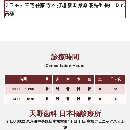
テラモト
三宅
佐藤
寺本
打越
新田
桑原
花先生
長山
Ｄｒ.
高橋
診療時間
Consultation Hours
時間
月
火
水
木
金
土
日・祝
10:00－13:00
14:00－18:30
天野歯科 日本橋診療所
〒103-0022 東京都中央区日本橋室町4丁目-1-16 室町フェニックスビル
3F