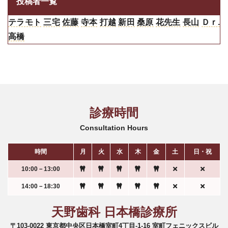
投稿者一覧
テラモト
三宅
佐藤
寺本
打越
新田
桑原
花先生
長山
Ｄｒ.
高橋
診療時間
Consultation Hours
時間
月
火
水
木
金
土
日・祝
10:00－13:00
14:00－18:30
天野歯科 日本橋診療所
〒103-0022 東京都中央区日本橋室町4丁目-1-16 室町フェニックスビル