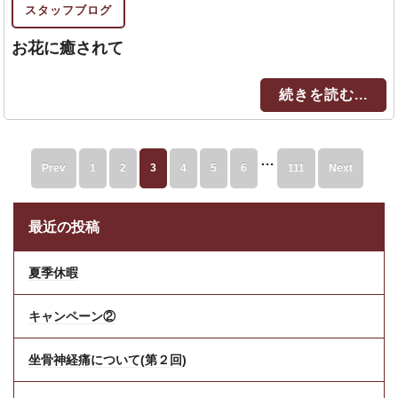
スタッフブログ
お花に癒されて
続きを読む...
…
Prev
1
2
3
4
5
6
111
Next
最近の投稿
夏季休暇
キャンペーン②
坐骨神経痛について(第２回)