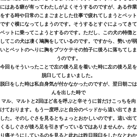
にはある癖が有ってわたしがよくそうするのですが、ある作業
をする時や日常のこまごまとした仕事で疲れてしまうとベット
ですぐ横になってしまうのです。そうするとすぐによってきて
ベットに乗ってこようとするのです。ただし、この犬の特徴と
してこの犬は凄く鳩胸をしているのです。ですから、勢いが弱
いとベットのへりに胸をブツケテその拍子に後ろに落ちてしま
うのです。
今回もそういったことで左の後ろ足を着いた時に左の後ろ足を
脱臼してしまいました。
脱臼をした時は私自身気が付かなかったのですが、翌日朝ごは
んを出した時で
マル、マルトと2回ほど名を呼ぶと辛そうに首だけこっちを向
けております。もう一度呼ぶと自分のベッドから這い出てきま
した。そのしぐさを見るとちょっとおかしいのです。這い出て
くるしぐさが後ろ足を引きずっているではありませんか。かな
り痛そうにしているのを見ると此れは昨日脱臼をしたなとわか