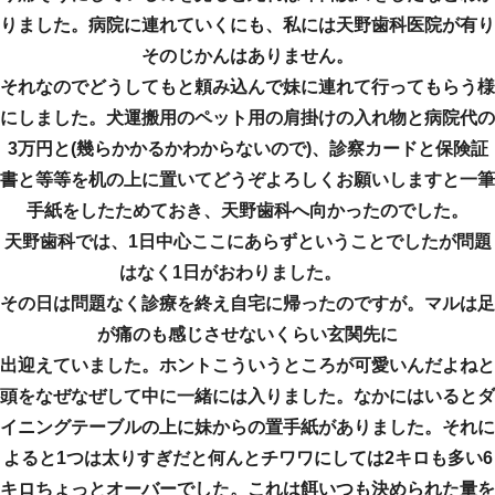
りました。病院に連れていくにも、私には天野歯科医院が有り
そのじかんはありません。
それなのでどうしてもと頼み込んで妹に連れて行ってもらう様
にしました。犬運搬用のペット用の肩掛けの入れ物と病院代の
3万円と(幾らかかるかわからないので)、診察カードと保険証
書と等等を机の上に置いてどうぞよろしくお願いしますと一筆
手紙をしたためておき、天野歯科へ向かったのでした。
天野歯科では、1日中心ここにあらずということでしたが問題
はなく1日がおわりました。
その日は問題なく診療を終え自宅に帰ったのですが。マルは足
が痛のも感じさせないくらい玄関先に
出迎えていました。ホントこういうところが可愛いんだよねと
頭をなぜなぜして中に一緒には入りました。なかにはいるとダ
イニングテーブルの上に妹からの置手紙がありました。それに
よると1つは太りすぎだと何んとチワワにしては2キロも多い6
キロちょっとオーバーでした。これは餌いつも決められた量を