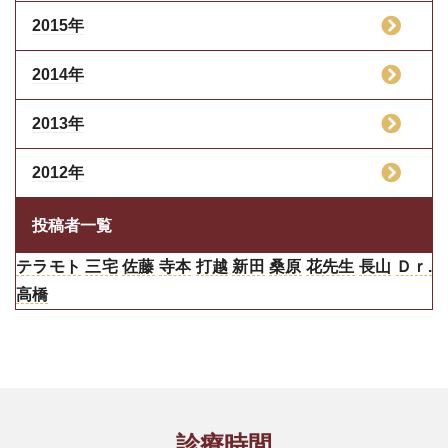
2015年
2014年
2013年
2012年
投稿者一覧
テラモト
三宅
佐藤
寺本
打越
新田
桑原
花先生
長山
Ｄｒ.
高橋
診療時間