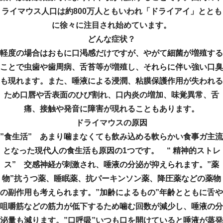
ライマウス人口は約800万人ともいわれ「ドライアイ」ととも
に徐々に注目され始めています。
どんな症状？
軽度の場合はおもに口渇感だけですが、やがて細菌が増殖する
ことで虫歯や歯周病、舌苔等が増殖し、それらに伴い強い口臭
も現れます。また、唾液による浸潤、粘膜保護作用が失われる
ため口唇や舌表面のひび割れ、口内炎の増加、味覚異常、舌
痛、接触や発音に障害が現れることもあります。
ドライマウスの原因
”食生活” あまり噛まなくても飲み込める軟らかい食事ガ主流
となった現代人の食生活も原因の1つです。 “ 精神的ストレ
ス” 交感神経が刺激され、唾液の分泌が抑えられます。”薬
物”抗うつ薬、睡眠薬、抗パーキンソン薬、降圧薬などの薬物
の副作用も考えられます。”加齢によるもの”年齢とともに舌や
咀嚼筋などの筋力が低下するため噛む回数が減少し、唾液の分
泌量も減ります。”口呼吸”いつも口を開けていると唾液が蒸発