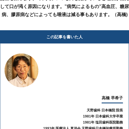
して口が渇く原因になります。”病気によるもの”高血圧、糖尿
病、膠原病などによっても唾液は減る事もあります。（高橋)
この記事を書いた人
高橋 早希子
天野歯科 日本橋院 院長
1981年 日本歯科大学卒業
1981年 塩田歯科医院勤務
1993年 医療法人 真洋会 天野歯科日本橋診療所勤務