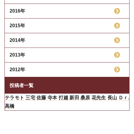
2016年
2015年
2014年
2013年
2012年
投稿者一覧
テラモト
三宅
佐藤
寺本
打越
新田
桑原
花先生
長山
Ｄｒ.
高橋