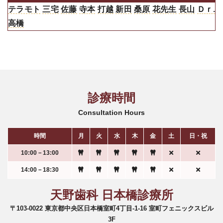
テラモト
三宅
佐藤
寺本
打越
新田
桑原
花先生
長山
Ｄｒ.
高橋
診療時間
Consultation Hours
時間
月
火
水
木
金
土
日・祝
10:00－13:00
14:00－18:30
天野歯科 日本橋診療所
〒103-0022 東京都中央区日本橋室町4丁目-1-16 室町フェニックスビル
3F