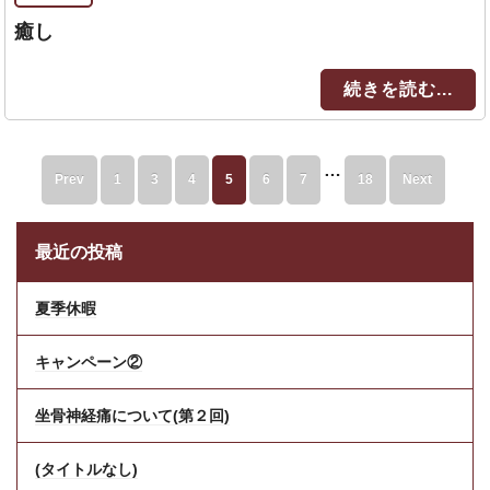
癒し
続きを読む...
…
Prev
1
3
4
5
6
7
18
Next
最近の投稿
夏季休暇
キャンペーン②
坐骨神経痛について(第２回)
(タイトルなし)