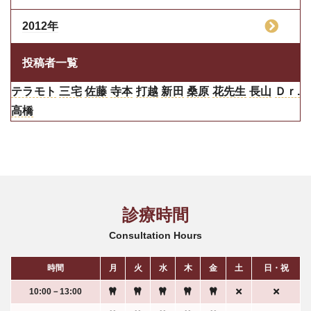
2012年
投稿者一覧
テラモト
三宅
佐藤
寺本
打越
新田
桑原
花先生
長山
Ｄｒ.
高橋
診療時間
Consultation Hours
時間
月
火
水
木
金
土
日・祝
10:00－13:00