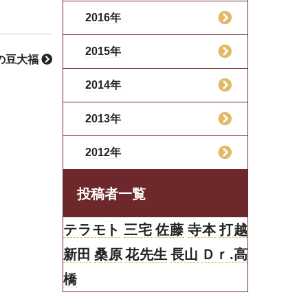
2016年
2015年
の豆大福
2014年
2013年
2012年
投稿者一覧
テラモト
三宅
佐藤
寺本
打越
新田
桑原
花先生
長山
Ｄｒ.高
橋