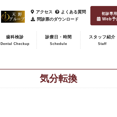
アクセス
よくある質問
初診専
Web
問診票のダウンロード
歯科検診
診療日・時間
スタッフ紹介
Dental Checkup
Schedule
Staff
歯科検診
企業歯科検診
気分転換