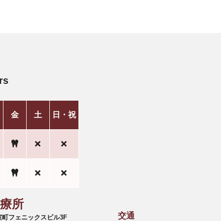
rs
金
土
日・祝
診療所
交通
6 室町フェニックスビル3F