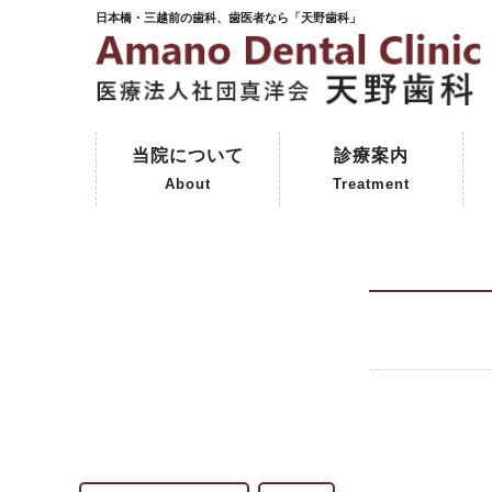
日本橋・三越前の歯科、歯医者なら「天野歯科」
当院について
診療案内
About
Treatment
ご挨拶
初めて来院される方へ
院内紹介
天野歯科の歴史
一般歯科
予防歯科
審美歯科
インプラント
保険外治療
コーヌスクローネ義歯