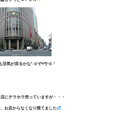
気が戻るかな°˖☆◝(⁰▿⁰)◜☆˖°
お店にチラホラ売っていますが・・・
時、お店からなくなり慌てました