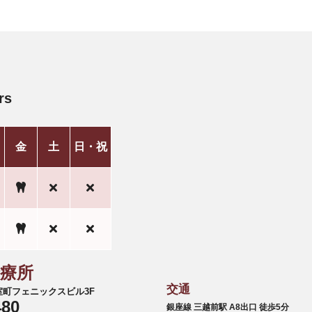
rs
金
土
日・祝
診療所
交通
6 室町フェニックスビル3F
480
銀座線 三越前駅 A8出口 徒歩5分