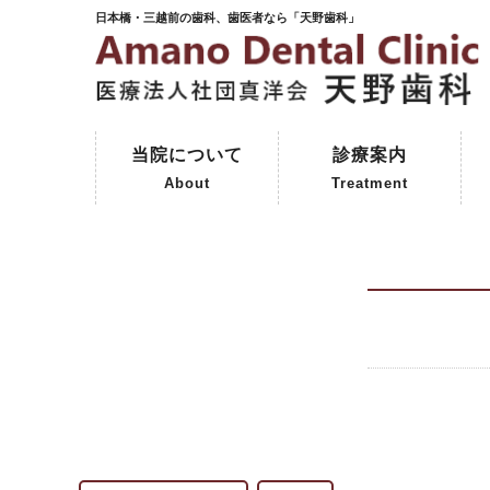
日本橋・三越前の歯科、歯医者なら「天野歯科」
当院について
診療案内
About
Treatment
ご挨拶
初めて来院される方へ
院内紹介
天野歯科の歴史
一般歯科
予防歯科
審美歯科
インプラント
保険外治療
コーヌスクローネ義歯