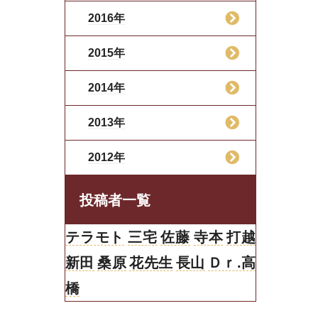
2016年
2015年
2014年
2013年
2012年
投稿者一覧
テラモト
三宅
佐藤
寺本
打越
新田
桑原
花先生
長山
Ｄｒ.高
橋