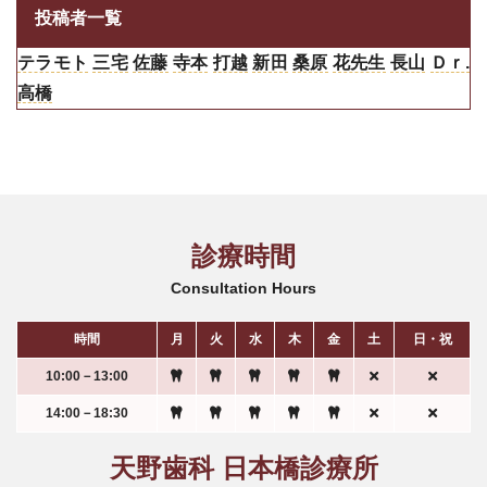
投稿者一覧
テラモト
三宅
佐藤
寺本
打越
新田
桑原
花先生
長山
Ｄｒ.
高橋
診療時間
Consultation Hours
時間
月
火
水
木
金
土
日・祝
10:00－13:00
14:00－18:30
天野歯科 日本橋診療所