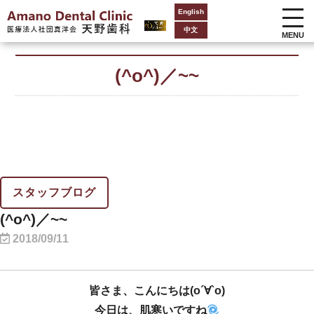
English
中文
MENU
(^o^)／~~
スタッフブログ
(^o^)／~~
2018/09/11
皆さま、こんにちは(о´∀`о)
今日は、肌寒いですね