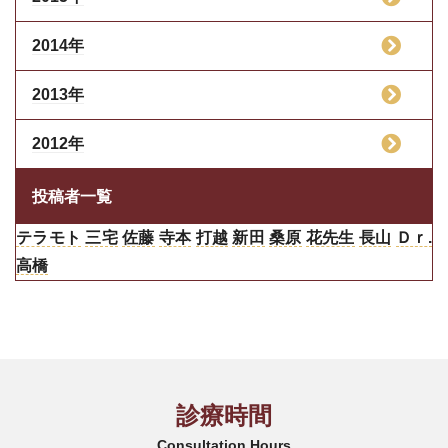
2014年
2013年
2012年
投稿者一覧
テラモト
三宅
佐藤
寺本
打越
新田
桑原
花先生
長山
Ｄｒ.
高橋
診療時間
Consultation Hours