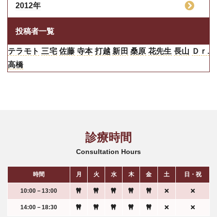
2012年
投稿者一覧
テラモト
三宅
佐藤
寺本
打越
新田
桑原
花先生
長山
Ｄｒ.
高橋
診療時間
Consultation Hours
時間
月
火
水
木
金
土
日・祝
10:00－13:00
14:00－18:30