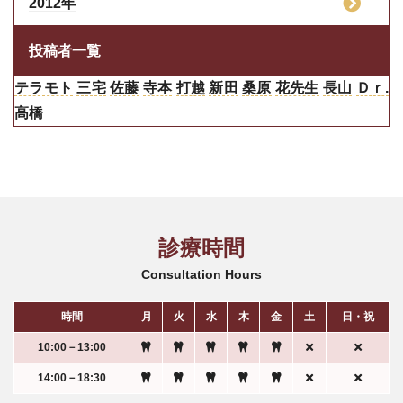
2012年
投稿者一覧
テラモト
三宅
佐藤
寺本
打越
新田
桑原
花先生
長山
Ｄｒ.
高橋
診療時間
Consultation Hours
時間
月
火
水
木
金
土
日・祝
10:00－13:00
14:00－18:30