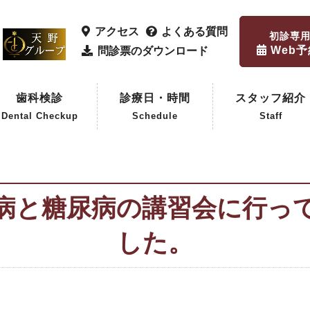
アクセス
よくある質問
初診専
Web
問診票のダウンロード
歯科検診
診療日・時間
スタッフ紹介
Dental Checkup
Schedule
Staff
歯科検診
企業歯科検診
病と糖尿病の講習会に行っ
した。