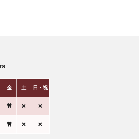
rs
金
土
日・祝