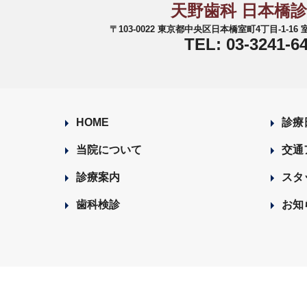
天野歯科 日本橋
〒103-0022 東京都中央区日本橋室町4丁目-1-1
TEL: 03-3241-6
HOME
診療
当院について
交通
診療案内
スタ
歯科検診
お知
Copyright © 2026 天野歯科｜JR新日本橋駅 徒歩3分 三越前駅
中 All Rights Reserved /
Designed by Romesa Japan LLC