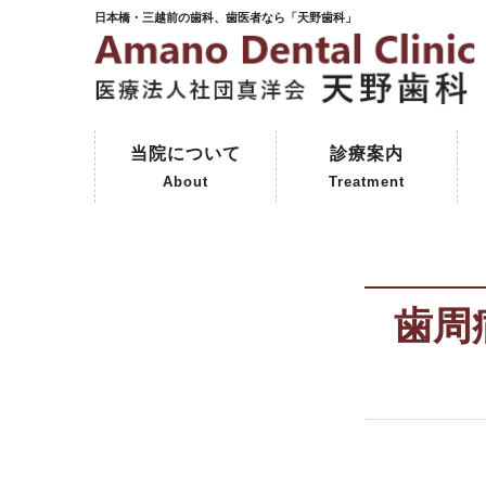
日本橋・三越前の歯科、歯医者なら「天野歯科」
当院について
診療案内
About
Treatment
ご挨拶
初めて来院される方へ
院内紹介
天野歯科の歴史
一般歯科
予防歯科
審美歯科
インプラント
保険外治療
コーヌスクローネ義歯
歯周