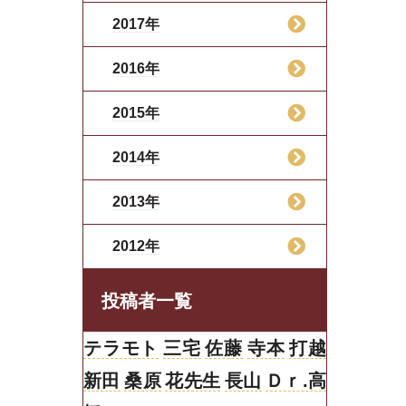
2017年
2016年
2015年
2014年
2013年
2012年
投稿者一覧
テラモト
三宅
佐藤
寺本
打越
新田
桑原
花先生
長山
Ｄｒ.高