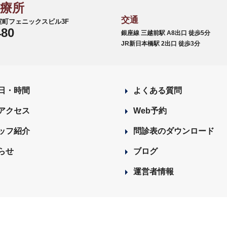
診療所
交通
6 室町フェニックスビル3F
480
銀座線 三越前駅 A8出口 徒歩5分
JR新日本橋駅 2出口 徒歩3分
日・時間
よくある質問
アクセス
Web予約
ッフ紹介
問診表のダウンロード
らせ
ブログ
運営者情報
 神田駅 徒歩5分 ｜無料歯科検診(視診)受付