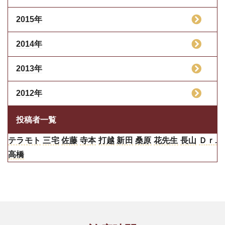
2015年
2014年
2013年
2012年
投稿者一覧
テラモト
三宅
佐藤
寺本
打越
新田
桑原
花先生
長山
Ｄｒ.
高橋