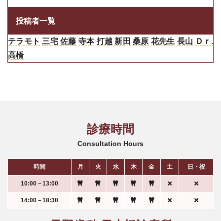
投稿者一覧
テラモト
三宅
佐藤
寺本
打越
新田
桑原
花先生
長山
Ｄｒ.
高橋
診療時間
Consultation Hours
時間
月
火
水
木
金
土
日・祝
10:00－13:00
14:00－18:30