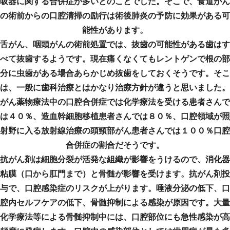
吸器に関する合併症が多いとのことでした。そこで、食道がん
の術前からの口腔清掃の励行は術後肺炎の予防に効果がある可
能性があります。
舌がん、咽頭がんの術前処置では、抜歯の可能性がある歯はす
べて抜歯するようです。現在痛くなくてもレントゲンで根の部
分に虫歯がある場合あらかじめ抜歯をしておくそうです。そこ
は、一般に歯科治療とはかなり治療方針が違うと思いました。
がん薬物療法中の口腔合併症では化学療法を受ける患者さんで
は４０％、造血幹細胞移植患者さんでは８０％、口腔領域が照
射野に入る放射線治療の頭頸部がん患者さんでは１００％口腔
合併症の割合だそうです。
抗がん剤は細胞分裂が活発な組織が影響をうけるので、消化器
粘膜（口から肛門まで）と骨髄が影響を受けます。抗がん剤投
与で、口腔感染症のリスクが上がります。唾液分泌の低下、口
腔内セルフケアの低下、骨髄抑制による感染が原因です。大量
化学療法等による骨髄抑制中には、口腔部位にも急性感染が高