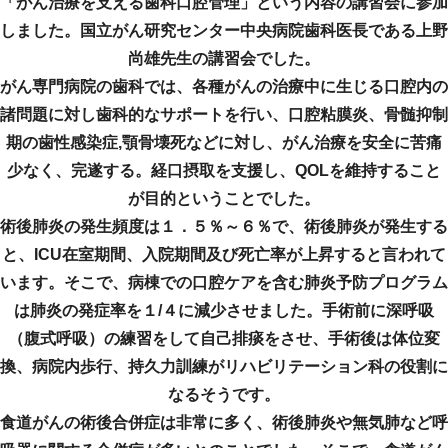
「がん治療を支える歯科口腔管理」という内容の講習会に参加
しました。国立がん研究センター中央病院歯科医長である上野
尚雄先生の講習会でした。
がん専門病院の歯科では、各種がんの治療中に生じる口腔内の
諸問題に対し歯科的なサポートを行い、口腔粘膜炎、骨髄抑制
期の歯性感染症,顎骨壊死などに対し、がん治療を安全に苦痛
少なく、完遂する。経口摂取を支援し、QOLを維持すること
が目的ということでした。
術後肺炎の発生頻度は１．５％～６％で、術後肺炎が発生する
と、ICU在室期間、入院期間及び死亡率が上昇すると言われて
います。そこで、病棟での口腔ケアを含む肺炎予防プログラム
は肺炎の発症率を１/４に減少させました。手術前に深呼吸
（腹式呼吸）の練習をして自己排痰をさせ、手術後は体位変
換、病院内歩行、持久力訓練がリハビリテーション科の役割に
なるそうです。
食道がんの術後合併症は非常に多く、術後肺炎や無気肺など呼