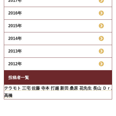
2017年
2016年
2015年
2014年
2013年
2012年
投稿者一覧
テラモト
三宅
佐藤
寺本
打越
新田
桑原
花先生
長山
Ｄｒ.
高橋