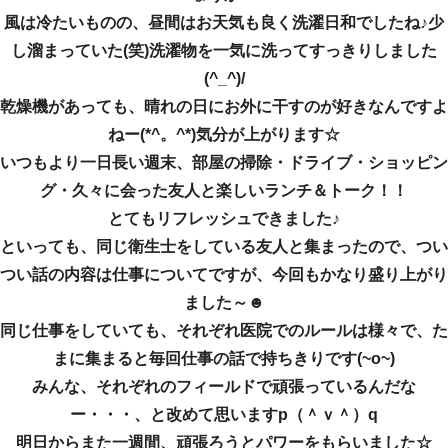
風は冷たいものの、昼間はお天気も良く洗濯日和でしたね♪少
し溜まっていた(笑)洗濯物を一気に洗ってすっきりしました
(^_^)/
乾燥機があっても、晴れの日にお外に干すのが好きなんですよ
ねー(*^。^*)気分が上がります☆
いつもより一日長い週末、部屋の掃除・ドライブ・ショッピン
グ・久々に会った友人と楽しいランチ＆トーク！！
とてもリフレッシュできました♪
といっても、同じ衛生士をしている友人と集まったので、つい
つい話の内容は仕事についてですが、今回もかなり盛り上がり
ました～☻
同じ仕事をしていても、それぞれ医院でのルールは様々で、た
まに集まると毎回仕事の話で持ちきりです(~o~)
みんな、それぞれのフィールドで頑張っているんだな
ー・・・、と改めて思いますp（＾ｖ＾）q
明日からまた一週間、頑張ろうとパワーをもらいました☆