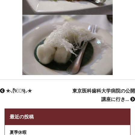
✯⸜(ّᶿ̷ധّᶿ̷)⸝✯
東京医科歯科大学病院の公開
講座に行き...
最近の投稿
夏季休暇