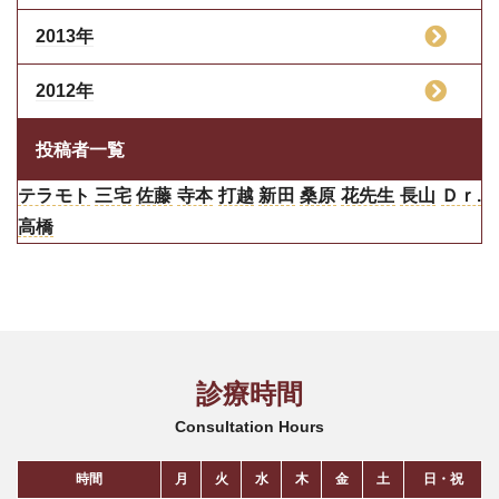
2013年
2012年
投稿者一覧
テラモト
三宅
佐藤
寺本
打越
新田
桑原
花先生
長山
Ｄｒ.
高橋
診療時間
Consultation Hours
時間
月
火
水
木
金
土
日・祝