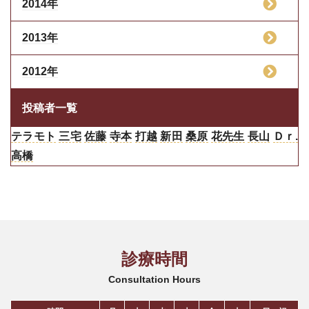
2014年
2013年
2012年
投稿者一覧
テラモト
三宅
佐藤
寺本
打越
新田
桑原
花先生
長山
Ｄｒ.
高橋
診療時間
Consultation Hours