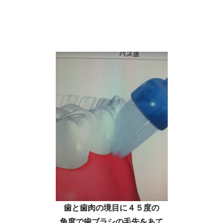
歯と歯肉の境目に４５度の
角度で歯ブラシの毛先をあて