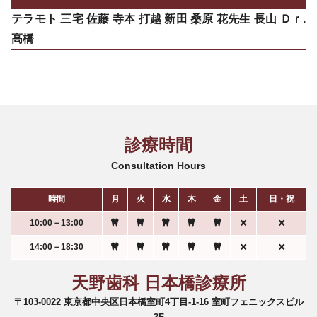
テラモト
三宅
佐藤
寺本
打越
新田
桑原
花先生
長山
Ｄｒ.
高橋
診療時間
Consultation Hours
時間
月
火
水
木
金
土
日・祝
10:00－13:00
14:00－18:30
天野歯科 日本橋診療所
〒103-0022 東京都中央区日本橋室町4丁目-1-16 室町フェニックスビル