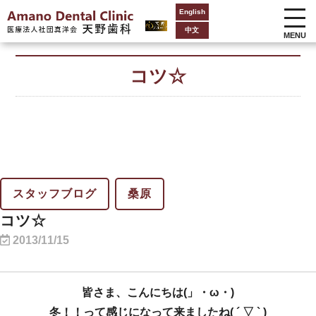
English
中文
MENU
コツ☆
スタッフブログ
桑原
コツ☆
2013/11/15
皆さま、こんにちは(」・ω・)
冬！！って感じになって来ましたね( ´ ▽ ` )