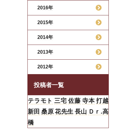
2016年
2015年
2014年
2013年
2012年
投稿者一覧
テラモト
三宅
佐藤
寺本
打越
新田
桑原
花先生
長山
Ｄｒ.高
橋