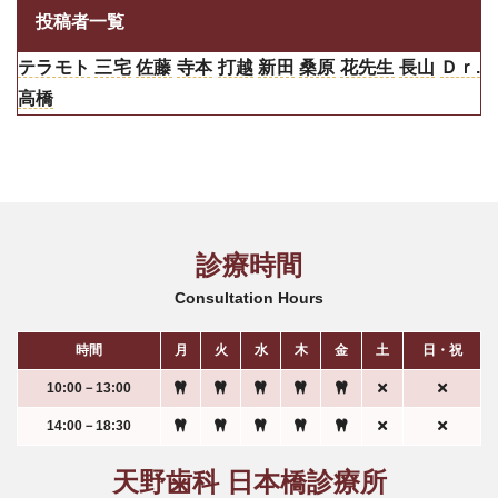
投稿者一覧
テラモト
三宅
佐藤
寺本
打越
新田
桑原
花先生
長山
Ｄｒ.
高橋
診療時間
Consultation Hours
時間
月
火
水
木
金
土
日・祝
10:00－13:00
14:00－18:30
天野歯科 日本橋診療所