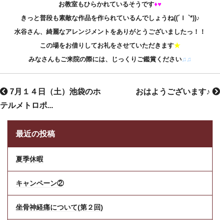
お教室
もひらかれているそうです
♦♥
きっと普段も素敵な作品を作られているんでしょうね((´Ｉ `*))♪
水谷さん、綺麗なアレンジメントをありがとうございましたっ！！
この場をお借りしてお礼をさせていただきます
★
みなさんもご来院の際には、じっくりご鑑賞ください
♫♫
7月１４日（土）池袋のホ
おはようございます♪
テルメトロポ...
最近の投稿
夏季休暇
キャンペーン②
坐骨神経痛について(第２回)