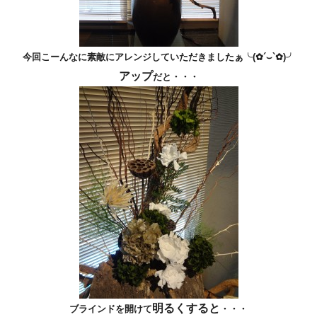
今回こーんなに素敵にアレンジしていただきましたぁ╰(✿´⌣`✿)╯
アップ
だと・・・
明るくすると
ブラインドを開けて
・・・