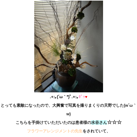
.+:｡(´ω｀*)ﾟ.+:｡
ﾎﾟｯ
♥
とっても素敵になったので、大興奮で写真を撮りまくりの天野でした(w´ω｀
w)
☆☆☆
こちらを手掛けていただいたのは患者様の
水谷さん
フラワーアレンジメントの先生
をされていて、