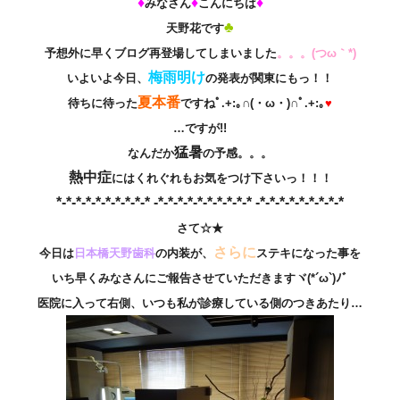
♦
♦
♦
みなさん
こんにちは
♣
天野花です
予想外に早くブログ再登場してしまいました
。。。(つω｀*)
梅雨明け
いよいよ今日、
の
発表が関東にもっ！！
夏本番
待ちに待った
ですねﾟ.+:｡∩(・ω・)∩ﾟ.+:｡
♥
…ですが!!
猛暑
なんだか
の予感。。。
熱中症
にはくれぐれもお気をつけ下さいっ！！！
*-*-*-*-*-*-*-*-*-* -*-*-*-*-*-*-*-*-*-* -*-*-*-*-*-*-*-*-*
さて☆★
さらに
今日は
日本橋天野歯科
の内装が、
ステキになった事を
いち早くみなさんにご報告させていただきますヾ(*´ω`)ﾉﾞ
医院に入って右側、いつも私が診療している側のつきあたり…