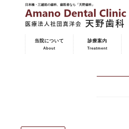
日本橋・三越前の歯科、歯医者なら「天野歯科」
当院について
診療案内
About
Treatment
ご挨拶
初めて来院される方へ
院内紹介
天野歯科の歴史
一般歯科
予防歯科
審美歯科
インプラント
保険外治療
コーヌスクローネ義歯