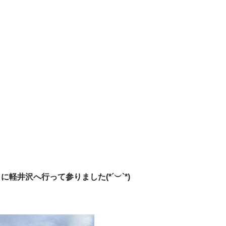
軽井沢へ行って参りました(*´︶`*)