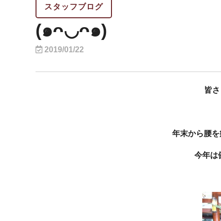
スタッフブログ
(๑ᴖ◡ᴖ๑)
2019/01/22
皆さ
年末から腰を痛め
今年は