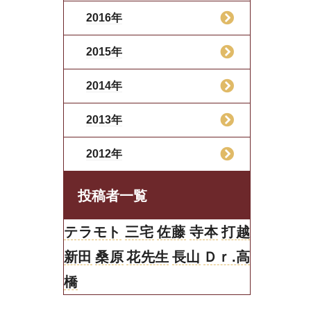
2016年
2015年
2014年
2013年
2012年
投稿者一覧
テラモト
三宅
佐藤
寺本
打越
新田
桑原
花先生
長山
Ｄｒ.高
橋