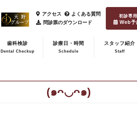
アクセス
よくある質問
初診専
Web
問診票のダウンロード
歯科検診
診療日・時間
スタッフ紹介
Dental Checkup
Schedule
Staff
歯科検診
企業歯科検診
(๑ᴖ◡ᴖ๑)