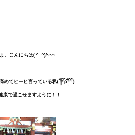
ま、こんにちは( ^_^)/~~~
てヒーヒ言っている私(´༎ຶོρ༎ຶོ`)
健康で過ごせますように！！