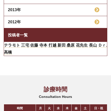
2013年
2012年
投稿者一覧
テラモト
三宅
佐藤
寺本
打越
新田
桑原
花先生
長山
Ｄｒ.
高橋
診療時間
Consultation Hours
時間
月
火
水
木
金
土
日・祝