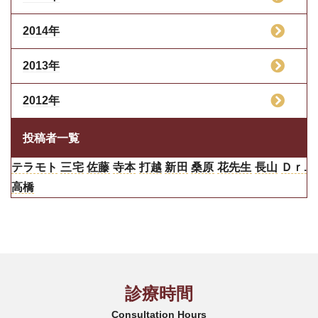
2014年
2013年
2012年
投稿者一覧
テラモト
三宅
佐藤
寺本
打越
新田
桑原
花先生
長山
Ｄｒ.
高橋
診療時間
Consultation Hours