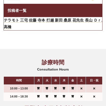
投稿者一覧
テラモト
三宅
佐藤
寺本
打越
新田
桑原
花先生
長山
Ｄｒ.
高橋
診療時間
Consultation Hours
時間
月
火
水
木
金
土
日・祝
10:00－13:00
14:00－18:30