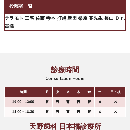
投稿者一覧
テラモト
三宅
佐藤
寺本
打越
新田
桑原
花先生
長山
Ｄｒ.
高橋
診療時間
Consultation Hours
時間
月
火
水
木
金
土
日・祝
10:00－13:00
14:00－18:30
天野歯科 日本橋診療所