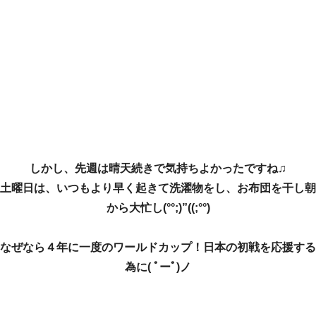
しかし、先週は晴天続きで気持ちよかったですね♫
土曜日は、いつもより早く起きて洗濯物をし、お布団を干し朝
から大忙し(°°;)”((;°°)
なぜなら４年に一度のワールドカップ！
日本の初戦を応援する
為に( ﾟーﾟ)ノ