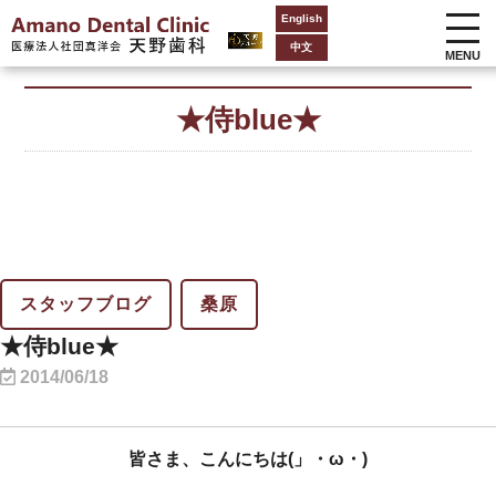
English
中文
MENU
★侍blue★
スタッフブログ
桑原
★侍blue★
2014/06/18
皆さま、こんにちは(」・ω・)