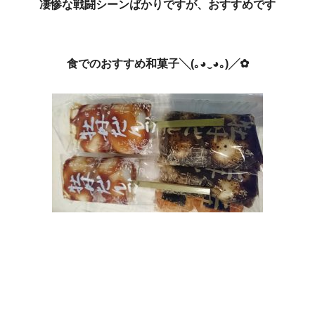
凄惨な戦闘シーンばかりですが、おすすめです
食
でのおすすめ和菓子╲(｡◕‿◕｡)╱✿