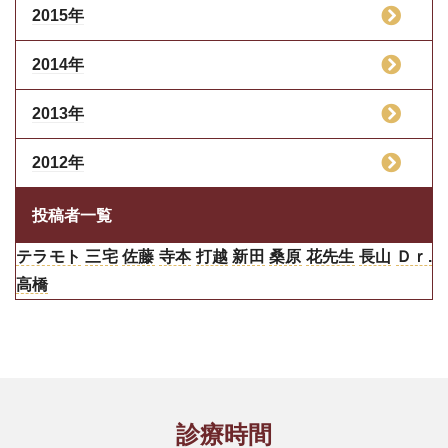
2015年
2014年
2013年
2012年
投稿者一覧
テラモト
三宅
佐藤
寺本
打越
新田
桑原
花先生
長山
Ｄｒ.
高橋
診療時間