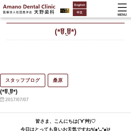
English
中文
MENU
(*ꆤ.̫ꆤ*)
スタッフブログ
桑原
(*ꆤ.̫ꆤ*)
2017/07/07
皆さま、こんにちは(´∀`艸)♡
今日はとっても良いお天気ですね٩(๑❛ᴗ❛๑)۶