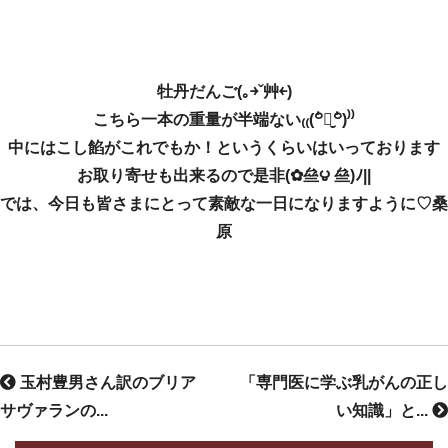
牡丹だんご(｡￫ˇ艸￩)
こちら一本の重量が半端ない₍₍(꒪່౪̮꒪່)⁾⁾
中にはこし餡がこれでもか！というくらいはいっております
お取り寄せも出来るので是非(✿亝౪ 亝)ﾉ||
では、今日も皆さまにとって素敵な一日になりますように♡桑
原
玉村豊男さん訳のブリア
「専門医に学ぶ乳がんの正し
サヴァランの...
い知識」と...