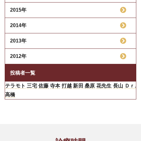
2015年
2014年
2013年
2012年
投稿者一覧
テラモト
三宅
佐藤
寺本
打越
新田
桑原
花先生
長山
Ｄｒ.
高橋