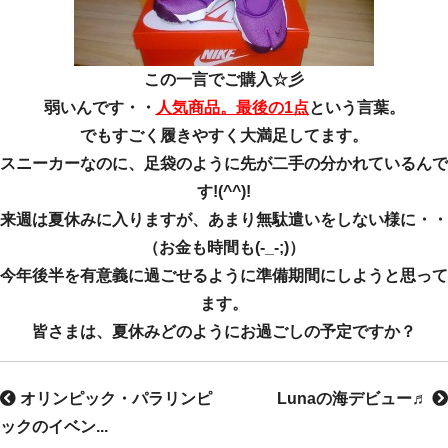
この一言でご購入☆彡
弱いんです・・
人気商品。最後
の1点
という言葉。
でもすごく履きやすく大満足してます。
スニーカーなのに、足袋のように先が二手の分かれているんで
す!(^^)!
来週は夏休みに入りますが、あまり無駄遣いをしない様に・・
（お金も時間も(-_-;)）
今年後半を有意義に過ごせるように準備期間にしようと思って
ます。
皆さまは、夏休みどのようにお過ごしの予定ですか？
オリンピック・パラリンピ
Lunaの海デビュー♬
ックのイベン...