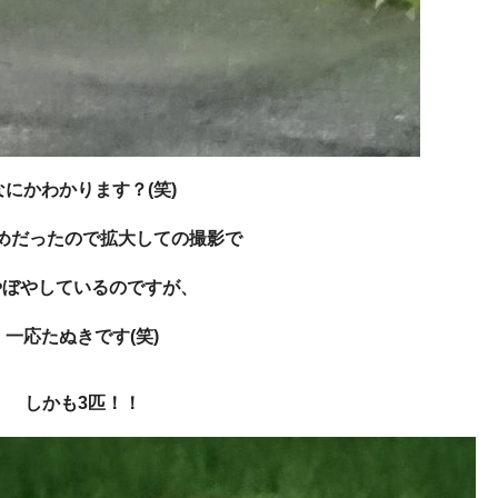
なにかわかります？(笑)
めだったので拡大しての撮影で
やぼやしているのですが、
一応たぬきです(笑)
しかも3匹！！