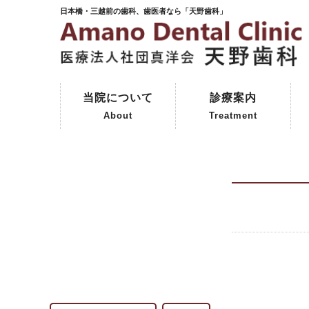
日本橋・三越前の歯科、歯医者なら「天野歯科」
当院について
診療案内
About
Treatment
ご挨拶
初めて来院される方へ
院内紹介
天野歯科の歴史
一般歯科
予防歯科
審美歯科
インプラント
保険外治療
コーヌスクローネ義歯