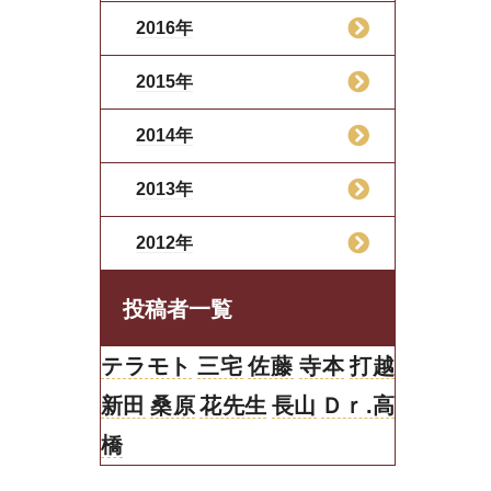
2016年
2015年
2014年
2013年
2012年
投稿者一覧
テラモト
三宅
佐藤
寺本
打越
新田
桑原
花先生
長山
Ｄｒ.高
橋