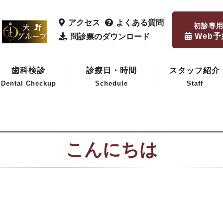
アクセス
よくある質問
初診専
Web
問診票のダウンロード
歯科検診
診療日・時間
スタッフ紹介
Dental Checkup
Schedule
Staff
歯科検診
企業歯科検診
こんにちは