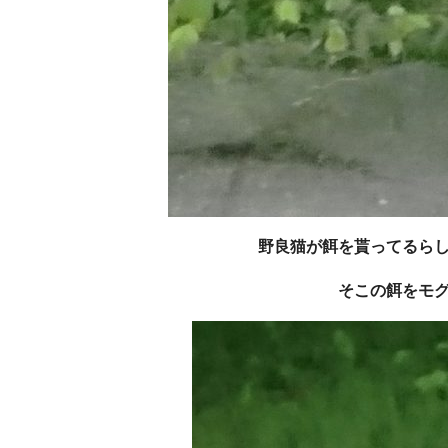
野良猫が餌を貰ってるら
そこの餌をモ