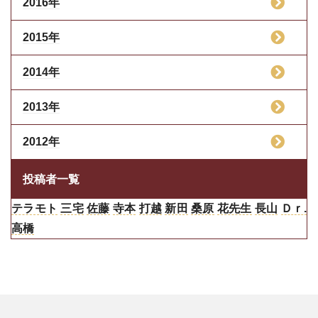
2016年
2015年
2014年
2013年
2012年
投稿者一覧
テラモト
三宅
佐藤
寺本
打越
新田
桑原
花先生
長山
Ｄｒ.
高橋