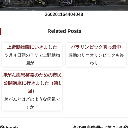
260201164404048
Related Posts
上野動物園にいきました
パラリンピック真っ最中
５月４日朝のＴＶで上野動物
感動のリオオリンピックも終
園が…
わり…
肺がん疾患啓発のための市民
公開講座に行きました（第1
回）
肺がんとはどのような病気で
すか…
lunch
冬の健康管理~（第２回)